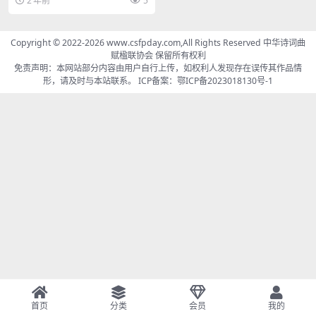
2 年前
5
梦中。 黄鹤楼头如意...
Copyright © 2022-2026 www.csfpday.com,All Rights Reserved 中华诗词曲
赋楹联协会 保留所有权利
免责声明：本网站部分内容由用户自行上传，如权利人发现存在误传其作品情
形，请及时与本站联系。 ICP备案：
鄂ICP备2023018130号-1
首页
分类
会员
我的