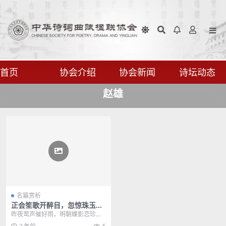
首页
协会介绍
协会新闻
诗坛动态
赵雄
名篇赏析
正会笙歌开醉目，忽惊珠玉得
嘉言
昨夜莺声催好雨，明朝蝶影恋珍
丛。 谁堪旧事烟尘里，长忆芳华魂