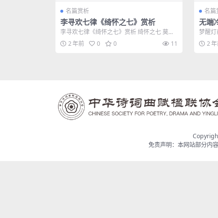
名篇赏析
名篇
李寻欢七律《绮怀之七》赏析
无端
夜有
李寻欢七律《绮怀之七》赏析 绮怀之七 莫惜
梦醒灯
蔷薇卧井床，藕花将满旧池塘。 重来燕子...
赋常缺
2 年前
0
0
11
2 
Copyrig
免责声明：本网站部分内容