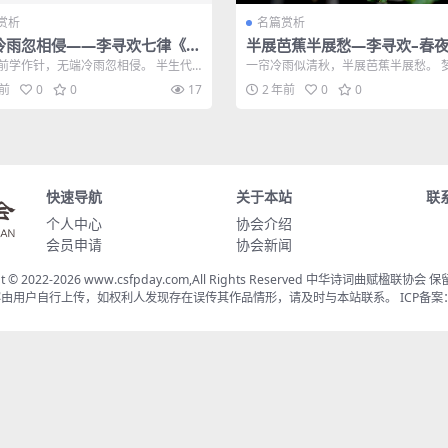
赏析
名篇赏析
冷雨忽相侵——李寻欢七律《春
半展芭蕉半展愁—李寻欢–春
思其一》赏析
其二赏析
前学作针，无端冷雨忽相侵。 半生代
一帘冷雨似清秋，半展芭蕉半展愁。 
笔，一枕欹霜思旧林。 起舞人忘中夜...
桥伤燕别，花沉碧水惹鱼羞。 新来对镜缁
年前
0
0
17
2 年前
0
0
快速导航
关于本站
联
个人中心
协会介绍
会员申请
协会新闻
ht © 2022-2026 www.csfpday.com,All Rights Reserved 中华诗词曲赋楹联协
由用户自行上传，如权利人发现存在误传其作品情形，请及时与本站联系。 ICP备案