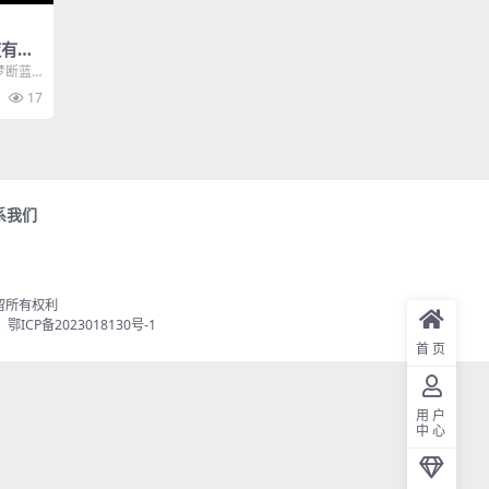
夜有思
梦断蓝
衣...
17
系我们
会 保留所有权利
：
鄂ICP备2023018130号-1
首页
用户
中心