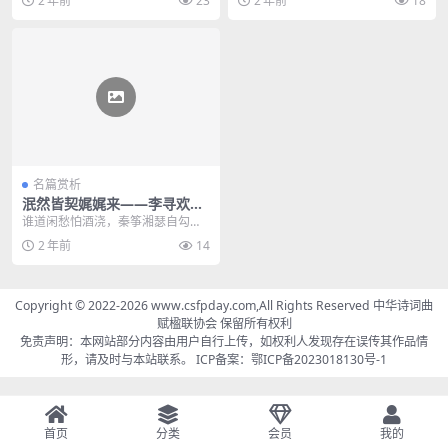
2 年前
23
2 年前
18
黄莺劝吾...
酒意方浓，...
名篇赏析
泯然皆契娓娓来——李寻欢七
律《戊戌中秋》赏析
谁道闲愁怕酒浇，秦筝湘瑟自勾
调。 婵娟散发遮琼面，桂影柘枝垂
2 年前
14
楚腰。 疑是瑶台留弄...
Copyright © 2022-2026 www.csfpday.com,All Rights Reserved 中华诗词曲
赋楹联协会 保留所有权利
免责声明：本网站部分内容由用户自行上传，如权利人发现存在误传其作品情
形，请及时与本站联系。 ICP备案：
鄂ICP备2023018130号-1
首页
分类
会员
我的