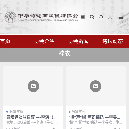
首页
协会介绍
协会新闻
诗坛动态
梓农
名篇赏析
名篇赏析
意境远淡味自醇 —-李涛（寻
“梭”声“梆”声织锦绣 —李寻欢
欢）先生七律-绮怀之九赏评
七律《绮怀之四》赏析
意境远淡味自醇 ----李涛（寻欢）先
“梭”声“梆”声织锦绣 —李寻欢七律
生七律-绮怀之九赏评 绮怀之九 有
《绮怀之四》赏析 绮怀之四 梅菹佐