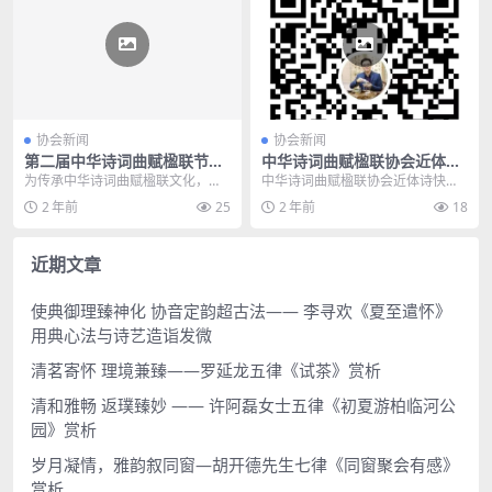
协会新闻
协会新闻
第二届中华诗词曲赋楹联节正
中华诗词曲赋楹联协会近体诗
式启动
快速入门及高级技巧系列公益
为传承中华诗词曲赋楹联文化，展
中华诗词曲赋楹联协会近体诗快速
讲座第二十四讲将于2024年12
示宜昌大城风采。中华诗词曲赋楹
入门及高级技巧系列公益讲座第二
2 年前
25
2 年前
18
月1日下午三点三十分全球直
联协会（以下使用官方...
十四讲将于2024年...
播
近期文章
使典御理臻神化 协音定韵超古法—— 李寻欢《夏至遣怀》
用典心法与诗艺造诣发微
清茗寄怀 理境兼臻——罗延龙五律《试茶》赏析
清和雅畅 返璞臻妙 —— 许阿磊女士五律《初夏游柏临河公
园》赏析
岁月凝情，雅韵叙同窗—胡开德先生七律《同窗聚会有感》
赏析