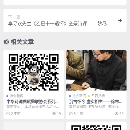
系列公益讲座第二十四讲将于2024年12月1日下午
三点三十分全球直播
下一篇
李寻欢先生《乙巳十一遣怀》全景诗评—— 妙尽诗
派风骨与江西诗派技法的完美融合
相关文章
协会新闻
协会新闻
名篇赏析
中华诗词曲赋楹联协会系列公
沉古怀今 虚实相生——徐林忠
益讲座第十三讲将于2024年7
《重登黄鹤楼》律诗赏析
重要提示： 本次直播所有人均可免
重登黄鹤楼 作者:徐林忠 蛇山横枕
月28日下午15点30分直播。
费观看45分钟，指定群全程免费观
大江春，重上高楼望汉津。 笛里
2 年前
19
3 月前
60
看。超过45分钟...
梅...