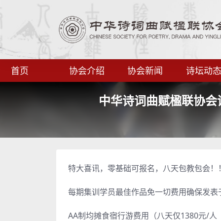
首页
协会介绍
协会新闻
诗坛动
中华诗词曲赋楹联协会
特大喜讯，零基础可报名，八天包教包会！
每期集训学员最佳作品免一切费用确保发表
AA制均摊食宿行游费用（八天仅1380元