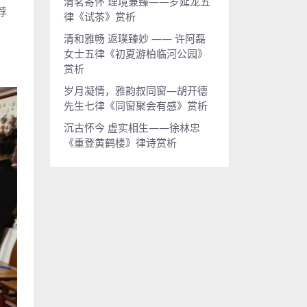
清茗寄怀 理境兼臻——罗延龙五
荐
律《试茶》赏析
清和雅畅 返璞臻妙 —— 许阿磊
女士五律《初夏游柏临河公园》
赏析
岁月凝情，雅韵叙同窗—胡开德
先生七律《同窗聚会有感》赏析
沉古怀今 虚实相生——徐林忠
《重登黄鹤楼》律诗赏析