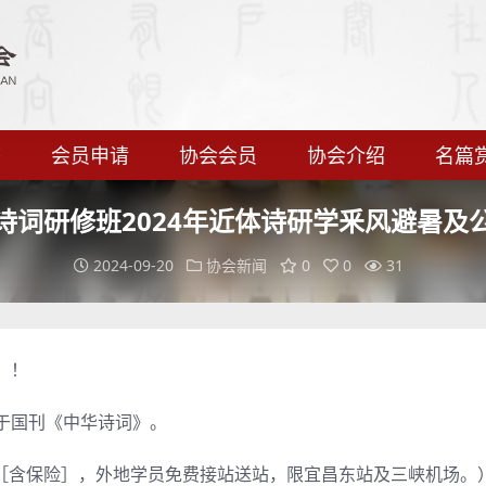
态
会员申请
协会会员
协会介绍
名篇
诗词研修班2024年近体诗研学釆风避暑及
2024-09-20
协会新闻
0
0
31
！！
于国刊《中华诗词》。
/人［含保险］，外地学员免费接站送站，限宜昌东站及三峡机场。