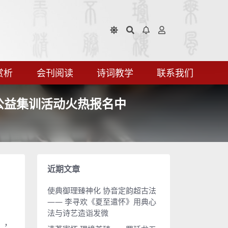
赏析
会刊阅读
诗词教学
联系我们
公益集训活动火热报名中
近期文章
使典御理臻神化 协音定韵超古法
—— 李寻欢《夏至遣怀》用典心
法与诗艺造诣发微
），