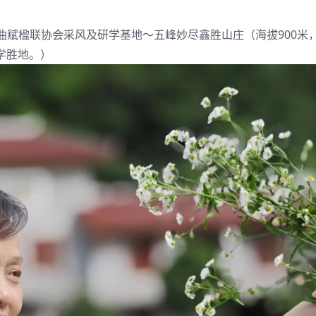
曲赋楹联协会采风及研学基地～五峰妙尽鑫胜山庄（海拔900米
学胜地。）