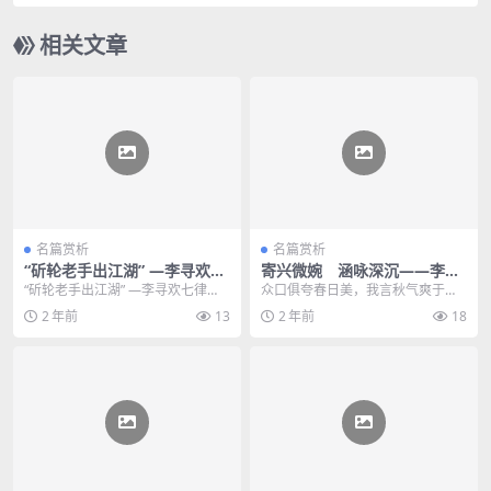
秋口占》赏析
相关文章
名篇赏析
名篇赏析
“斫轮老手出江湖” —李寻欢七
寄兴微婉 涵咏深沉——李寻
律《辛丑七夕戏作》赏析
欢先生七律《辛丑中秋口占》
“斫轮老手出江湖” —李寻欢七律
众口俱夸春日美，我言秋气爽于
赏析
《辛丑七夕戏作》赏析 辛丑七夕戏
春。花开两岸香同满，酒到浓时情
2 年前
13
2 年前
18
作 金风吹老梧桐...
亦真。 四海而今逢盛世...