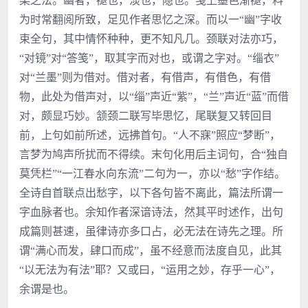
染之法。幽者，褪也，淡也，隐也。笺上墨色渐褪，料
为时常翻阅所致，足见作者思忆之深。而以一“幽”字收
束全句，其中情怀种种，更不知凡几。颈联对法亦巧，
“对镜”对“答笺”，取其字而对也，或谓之字对。“缁衣”
对“兰墨”则为借对。借对者，有借声，有借色，有借
物，此处为借声对，以“缁”声近“紫”，“兰”声近“蓝”而借
对，颇显巧妙。颔颈二联写毕思忆，尾联复又转回目
前，上句如前所述，远拂首句。“人不寐”照应“梦断”，
言梦为鸠声所扰而不得续。末句化用后主词句，合“独自
莫凭栏”“一江春水向东流”二句为一，亦以“愁”字作结。
全诗自首联点出愁字，以下各句皆不离此，篇法所谓一
字血脉者也。余知作者深谙诗法，然其平时述作，出句
成篇则甚速，虽律诗亦多口占，必无法在诗先之理。所
谓“满心而发，肆口而成”，虽不经意而法度自见，此其
“以无法为有法”耶？又或曰，“运用之妙，存乎一心”，
余谓是也。