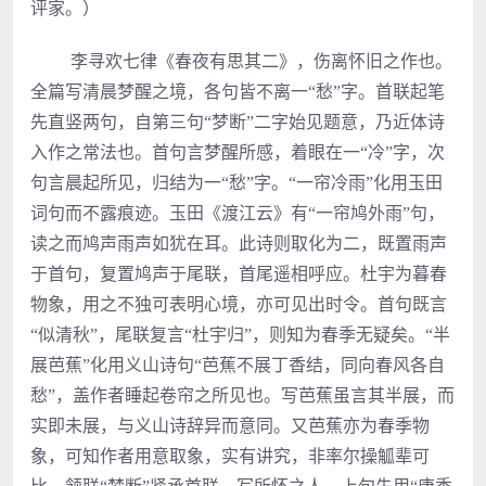
评家。）
李寻欢七律《春夜有思其二》，伤离怀旧之作也。
全篇写清晨梦醒之境，各句皆不离一“愁”字。首联起笔
先直竖两句，自第三句“梦断”二字始见题意，乃近体诗
入作之常法也。首句言梦醒所感，着眼在一“冷”字，次
句言晨起所见，归结为一“愁”字。“一帘冷雨”化用玉田
词句而不露痕迹。玉田《渡江云》有“一帘鸠外雨”句，
读之而鸠声雨声如犹在耳。此诗则取化为二，既置雨声
于首句，复置鸠声于尾联，首尾遥相呼应。杜宇为暮春
物象，用之不独可表明心境，亦可见出时令。首句既言
“似清秋”，尾联复言“杜宇归”，则知为春季无疑矣。“半
展芭蕉”化用义山诗句“芭蕉不展丁香结，同向春风各自
愁”，盖作者睡起卷帘之所见也。写芭蕉虽言其半展，而
实即未展，与义山诗辞异而意同。又芭蕉亦为春季物
象，可知作者用意取象，实有讲究，非率尔操觚辈可