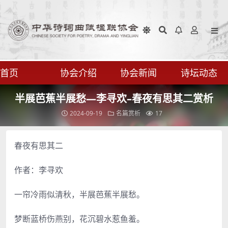
首页
协会介绍
协会新闻
诗坛动态
半展芭蕉半展愁—李寻欢–春夜有思其二赏析
2024-09-19
名篇赏析
17
春夜有思其二
作者：李寻欢
一帘冷雨似清秋，半展芭蕉半展愁。
梦断蓝桥伤燕别，花沉碧水惹鱼羞。