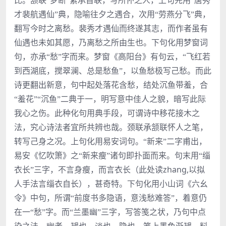
比。颔联“梦断”紧承首联，写所怀之人，上句先用“唐秀
才裴航遇仙”典，隐喻往夕之遇合，次用“劳燕分飞”典，
翻写今时之离愁。裴秀才遇仙而终遂其志，而作者虽有
仙遇也未如其愿，乃离愁之所由生也。下句化用梦窗词
句，亦承“愁”字而来。梦窗《高阳台》有句云，“飞红若
到西湖底，搅翠澜、总是愁鱼”，以鱼愁极写己愁。而此
诗更翻出新意，句中起处落花含愁，结处沉鱼带羞，合
“羞花”“沉鱼”二典于一，明写意中佳人之貌，暗写此际
我心之伤。此种化句用典手段，可谓诗中移花接木之
法，究心诗法者宜所共辨也哉。颈联承颔联怀人之笔，
转写己身之况。上句化用易安词句。“新来”二字甫出，
易安《忆吹箫》之“新来瘦”诸句即扑面而来。句末用“缁
zhang,
衣长”三字，不言身瘦，而言衣长（此处读
以拟
人手法言缁衣自长），甚奇特。下句化用小山词《六幺
令》中句，所谓“前度书多隐语，意浅愁难答”，着意仍
在一“愁”字。而“兰墨幽”三字，写答笺之状，乃句中点