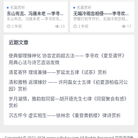
名篇赏析
名篇赏析
东山有志、冯唐未老 —李寻欢
无端冷雨忽相侵——李寻欢七
先生《辛丑重阳步韵和建农兄
律《春夜有思其一》赏析
东山有志、冯唐未老 —李寻欢先生
梦醒灯前学作针，无端冷雨忽相
》赏析
《辛丑重阳步韵和建农兄 》赏析 辛
侵。 半生代赋常缺笔，一枕欹霜思
2 年前
23
2 年前
17
丑重阳步韵和建...
旧林。 起舞人忘中夜...
近期文章
使典御理臻神化 协音定韵超古法—— 李寻欢《夏至遣怀》
用典心法与诗艺造诣发微
清茗寄怀 理境兼臻——罗延龙五律《试茶》赏析
清和雅畅 返璞臻妙 —— 许阿磊女士五律《初夏游柏临河公
园》赏析
岁月凝情，雅韵叙同窗—胡开德先生七律《同窗聚会有感》
赏析
沉古怀今 虚实相生——徐林忠《重登黄鹤楼》律诗赏析
Copyright © 2022-2026 www.csfpday.com,All Rights Reserved 中华诗词曲