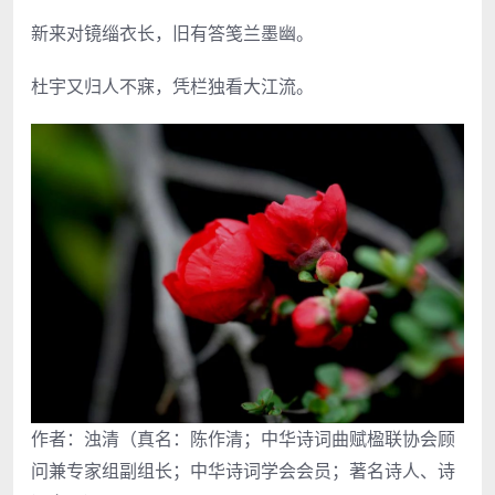
新来对镜缁衣长，旧有答笺兰墨幽。
杜宇又归人不寐，凭栏独看大江流。
作者：浊清（真名：陈作清；中华诗词曲赋楹联协会顾
问兼专家组副组长；中华诗词学会会员；著名诗人、诗