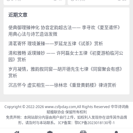
下午举行，1个半小时解除格
将于2024年2月2...
修班研修员作品十二首，...
律困惑。
近期文章
使典御理臻神化 协音定韵超古法—— 李寻欢《夏至遣怀》
用典心法与诗艺造诣发微
清茗寄怀 理境兼臻——罗延龙五律《试茶》赏析
清和雅畅 返璞臻妙 —— 许阿磊女士五律《初夏游柏临河公
园》赏析
岁月凝情，雅韵叙同窗—胡开德先生七律《同窗聚会有感》
赏析
沉古怀今 虚实相生——徐林忠《重登黄鹤楼》律诗赏析
Copyright © 2022-2026 www.csfpday.com,All Rights Reserved 中华诗词曲
赋楹联协会 保留所有权利
免责声明：本网站部分内容由用户自行上传，如权利人发现存在误传其作品情
形，请及时与本站联系。 ICP备案：
鄂ICP备2023018130号-1