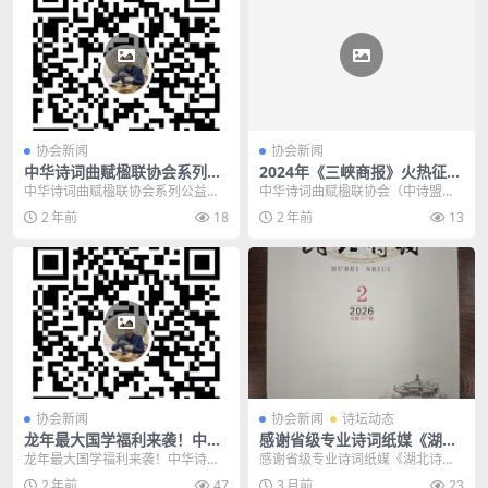
协会新闻
协会新闻
中华诗词曲赋楹联协会系列公
2024年《三峡商报》火热征订
益讲座第二讲将本周日2024年
中！
中华诗词曲赋楹联协会系列公益讲
中华诗词曲赋楹联协会（中诗盟）
1月28日下午开讲
座第二讲将本周日2024年1月28日
战略合作伙伴《三峡商报》2024年
2 年前
18
2 年前
13
下午开讲
征订，全年仅28...
协会新闻
协会新闻
诗坛动态
龙年最大国学福利来袭！中华
感谢省级专业诗词纸媒《湖北
诗词曲赋楹联协会系列公益讲
诗词》刊发孟尝居国学馆诗词
龙年最大国学福利来袭！中华诗词
感谢省级专业诗词纸媒《湖北诗
座第四讲将于2024年2月25日
高级研修班研修员作品十二首
曲赋楹联协会系列公益讲座第四讲
词》刊发孟尝居国学馆诗词高级研
2 年前
47
3 月前
23